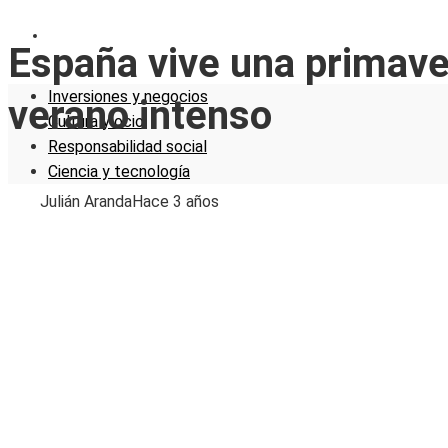
CIENCIA Y TECNOLOGÍA
España vive una primave
Inversiones y negocios
verano intenso
Cultura y ocio
Responsabilidad social
Ciencia y tecnología
Julián Aranda
Hace 3 años