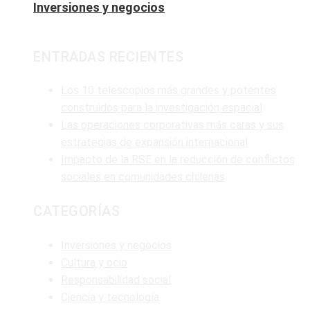
Inversiones y negocios
ENTRADAS RECIENTES
Los 10 telescopios más grandes y potentes
construidos para la investigación espacial
Las operaciones corporativas más caras y sus
estrategias de expansión internacional
Impacto de la RSE en la reducción de conflictos
sociales en comunidades chilenas
CATEGORÍAS
Inversiones y negocios
Cultura y ocio
Responsabilidad social
Ciencia y tecnología