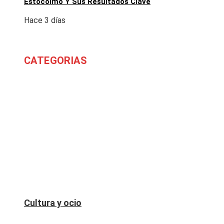
Estocolmo Y Sus Resultados Clave
Hace 3 días
CATEGORIAS
Ciencia y
tecnología
Responsabilidad
social
Ciencia y
tecnología
Cultura y ocio