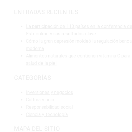
ENTRADAS RECIENTES
La participación de 113 países en la conferencia d
Estocolmo y sus resultados clave
Cómo la gran depresión moldeó la regulación banca
moderna
Alimentos naturales que contienen vitamina C para 
salud de la piel
CATEGORÍAS
Inversiones y negocios
Cultura y ocio
Responsabilidad social
Ciencia y tecnología
MAPA DEL SITIO