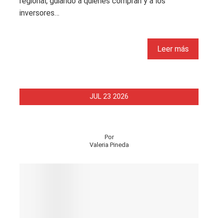
regional, guiando a quienes compran y a los
inversores…
Leer más
JUL
23
2026
Por
Valeria Pineda