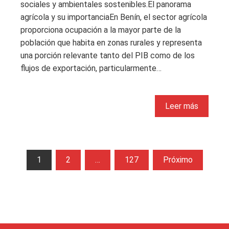
sociales y ambientales sostenibles.El panorama
agrícola y su importanciaEn Benín, el sector agrícola
proporciona ocupación a la mayor parte de la
población que habita en zonas rurales y representa
una porción relevante tanto del PIB como de los
flujos de exportación, particularmente…
Leer más
Paginación
1
2
…
127
Próximo
de
entradas