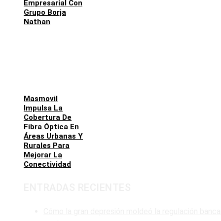
Empresarial Con
Grupo Borja
Nathan
Masmovil
Impulsa La
Cobertura De
Fibra Óptica En
Áreas Urbanas Y
Rurales Para
Mejorar La
Conectividad
ENTRADAS RECIENTES
Cómo la gran depresión moldeó la regulación banca