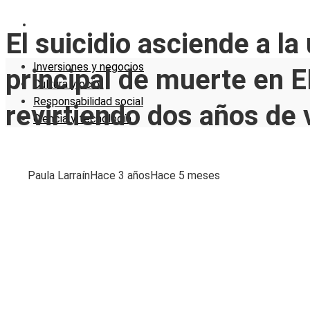
CIENCIA Y TECNOLOGÍA
El suicidio asciende a l
Inversiones y negocios
principal de muerte en 
Cultura y ocio
Responsabilidad social
revirtiendo dos años de 
Ciencia y tecnología
Paula Larraín
Hace 3 años
Hace 5 meses