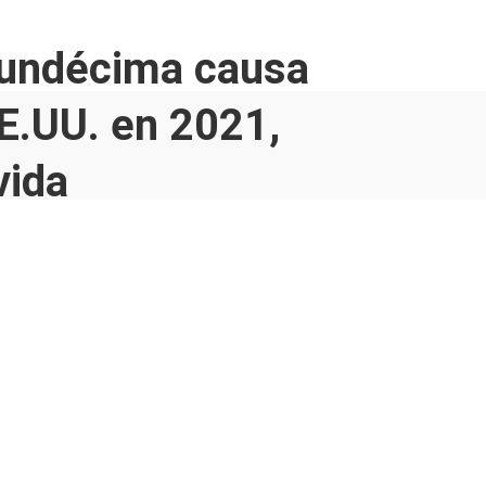
a undécima causa
EE.UU. en 2021,
vida