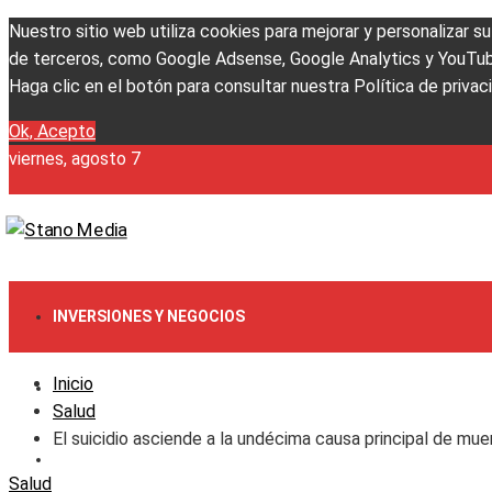
Nuestro sitio web utiliza cookies para mejorar y personalizar s
de terceros, como Google Adsense, Google Analytics y YouTube. 
Haga clic en el botón para consultar nuestra Política de privac
Ok, Acepto
viernes, agosto 7
INVERSIONES Y NEGOCIOS
Inicio
CULTURA Y OCIO
Salud
El suicidio asciende a la undécima causa principal de mue
RESPONSABILIDAD SOCIAL
Salud