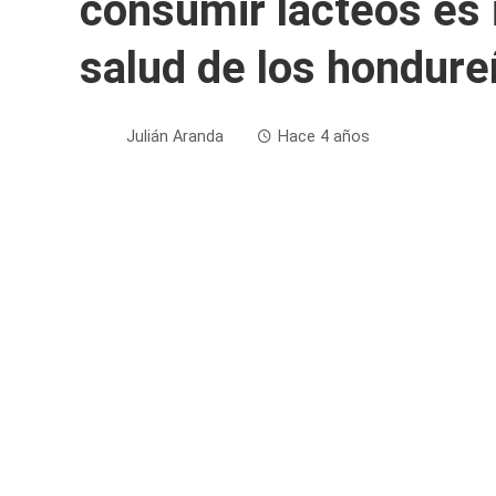
consumir lácteos es 
salud de los hondur
Julián Aranda
Hace 4 años