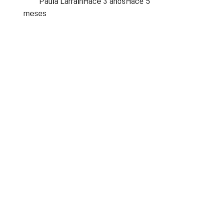
Paula Larraín
Hace 3 años
Hace 5
meses