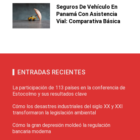
Seguros De Vehículo En
Panamá Con Asistencia
Vial: Comparativa Básica
ENTRADAS RECIENTES
La participación de 113 países en la conferencia de
Estocolmo y sus resultados clave
Cómo los desastres industriales del siglo XX y XXI
transformaron la legislación ambiental
Cómo la gran depresión moldeó la regulación
bancaria moderna