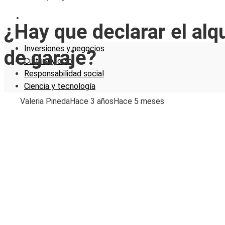
CIENCIA Y TECNOLOGÍA
¿Hay que declarar el alqu
Inversiones y negocios
de garaje?
Cultura y ocio
Responsabilidad social
Ciencia y tecnología
Valeria Pineda
Hace 3 años
Hace 5 meses